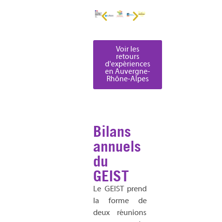
Voir les
retours
d'expériences
en Auvergne-
Rhône-Alpes
Bilans
annuels
du
GEIST
Le GEIST prend
la forme de
deux réunions