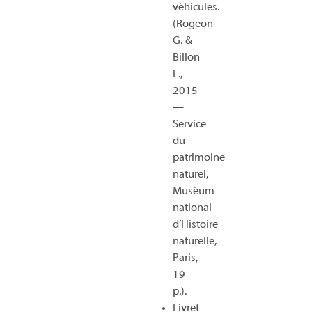
véhicules.
(Rogeon
G. &
Billon
L.,
2015
—
S
ervice
du
patrimoine
naturel,
Muséum
national
d’Histoire
naturelle,
Paris,
19
p.).
Livret