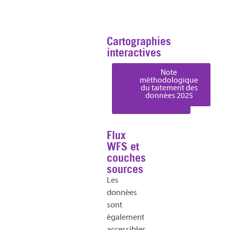
Cartographies
interactives
Carte des
Carte du
Note
tronçons
réseau ferré
méthodologique
accidentogène
routiers
du taitement des
accidentogènes
données 2025
2024
2024
Flux
WFS et
couches
sources
Les
données
sont
également
accessibles