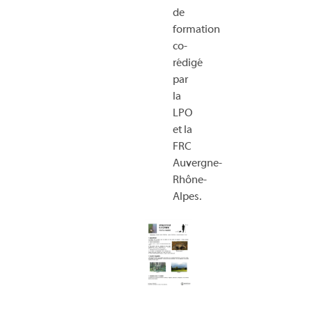
de
formation
co-
rédigé
par
la
LPO
et la
FRC
Auvergne-
Rhône-
Alpes.