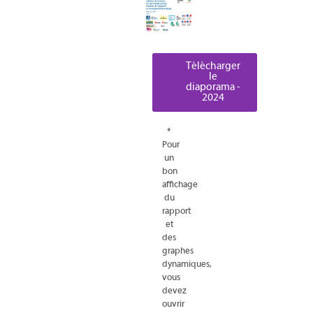
Télécharger
Télécharger
le
le
diaporama -
diaporama -
2023
2024
*
Pour
un
bon
affichage
du
rapport
et
des
graphes
dynamiques,
vous
devez
ouvrir