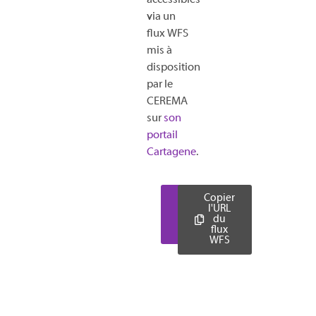
via un
flux WFS
mis à
disposition
par le
CEREMA
sur
son
portail
Cartagene
.
Télécharger
Copier
les couches
l'URL
source
du
(shp)
flux
WFS