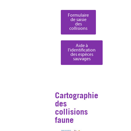
Formulaire
de saisie
des
collisions
Aide à
l'identification
des espèces
sauvages
Cartographie
des
collisions
faune