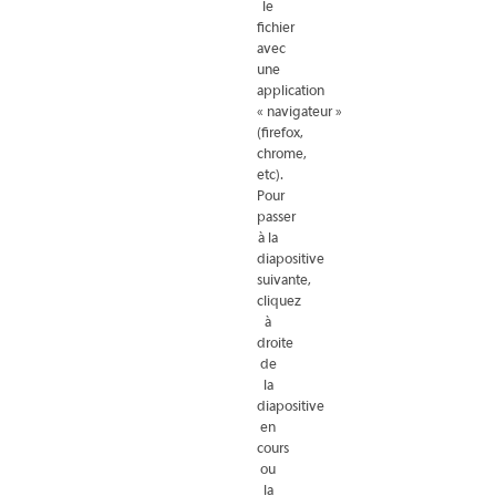
le
fichier
avec
une
application
« navigateur »
(firefox,
chrome,
etc).
Pour
passer
à la
diapositive
suivante,
cliquez
à
droite
de
la
diapositive
en
cours
ou
la