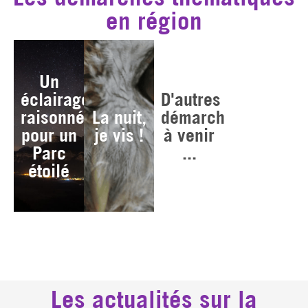
en région
Un
éclairage
D'autres
raisonné
La nuit,
démarches
pour un
je vis !
à venir
Parc
...
étoilé
Les actualités sur la