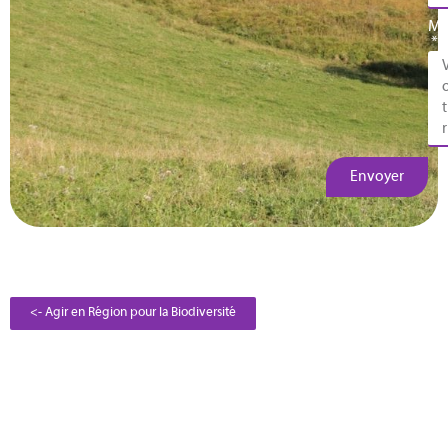
Me
Envoyer
<- Agir en Région pour la Biodiversité