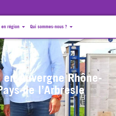
 en région
Qui sommes-nous ?
e en Auvergne Rhône-
ays de l’Arbresle