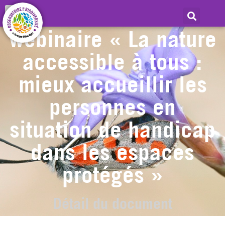
Présentations du
webinaire « La nature
accessible à tous :
mieux accueillir les
personnes en
situation de handicap
dans les espaces
protégés »
Détail du document