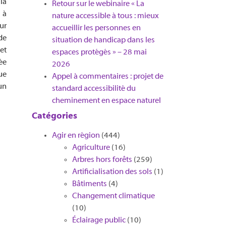
la
Retour sur le webinaire « La
 à
nature accessible à tous : mieux
sur
accueillir les personnes en
de
situation de handicap dans les
et
espaces protégés » – 28 mai
ée
2026
ue
Appel à commentaires : projet de
un
standard accessibilité du
cheminement en espace naturel
Catégories
Agir en région
(444)
Agriculture
(16)
Arbres hors forêts
(259)
Artificialisation des sols
(1)
Bâtiments
(4)
Changement climatique
(10)
Éclairage public
(10)