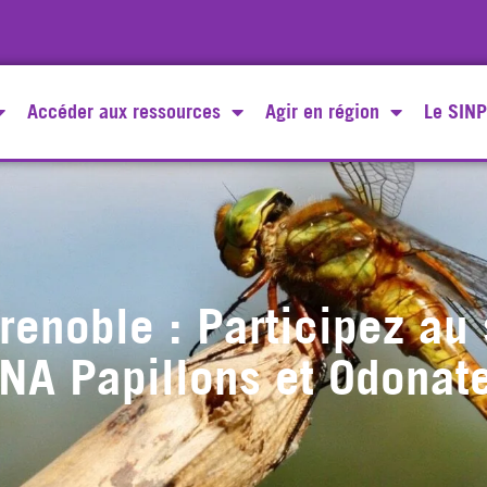
Accéder aux ressources
Agir en région
Le SINP
noble : Participez au 
NA Papillons et Odonat