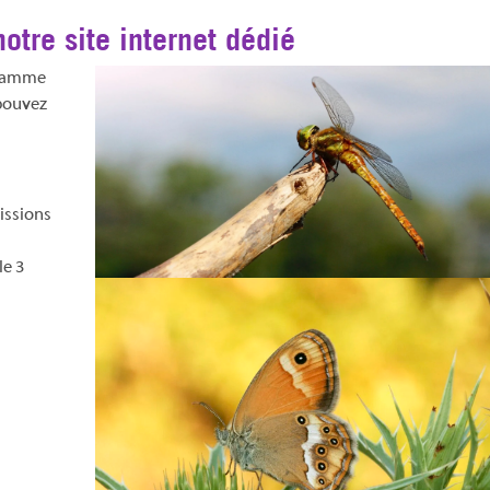
notre site internet dédié
gramme
 pouvez
uissions
le 3