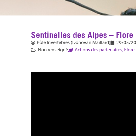
Sentinelles des Alpes – Flore 
Pôle Invertébrés (Donovan Maillard)
29/05/2
Non renseigné
Actions des partenaires
,
Flore