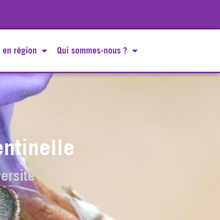
 en région
Qui sommes-nous ?
entinelle
ersité