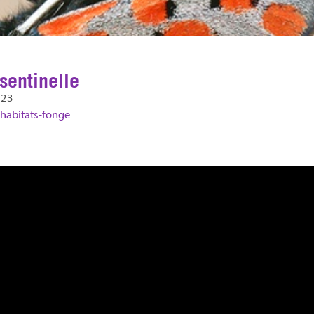
sentinelle
023
-habitats-fonge