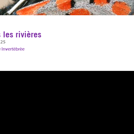
les rivières
025
 Invertébrée