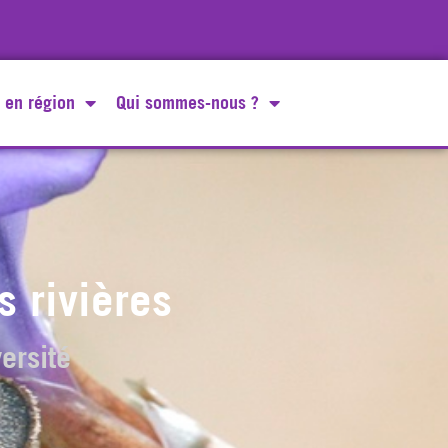
 en région
Qui sommes-nous ?
s rivières
ersité