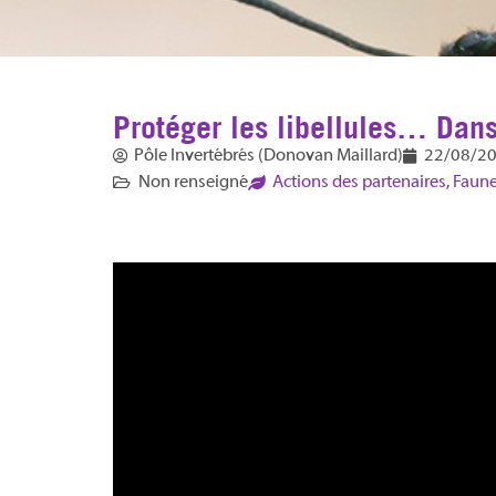
Protéger les libellules… Dans 
Pôle Invertébrés (Donovan Maillard)
22/08/2
Non renseigné
Actions des partenaires
,
Faune