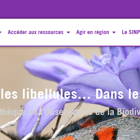
Accéder aux ressources
Agir en région
Le SINP
les libellules… Dans le
thèque de l'Observatoire de la Biodiv