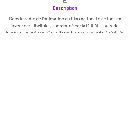
Description
Dans le cadre de l’animation du Plan national d’actions en
faveur des Libellules, coordonné par la DREAL Hauts-de-
France et animé par l’Opie, 6 courts métrages ont été réalisés
en 2024 par Fabien Mazzocco, réalisateur de l’Appel des
Libellules.
Ces courts métrages proposent de s’intéresser aux libellules
en fonction des enjeux de leurs habitats et des personnes en
région qui œuvre à leur conservation.
Auteur(s)
Publication
OPIE
2025