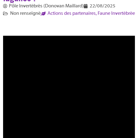
Pôle Invertébrés (Donovan Maillard)
22/08/2025
Non renseigné
Actions des partenaires
,
Faune Invertébrée