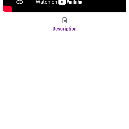
Description
L’OFB et Les Parcs nationaux de France donnent la parole à
des agriculteurs et partenaires de leur territoire pour
présenter les multiples atouts des prairies naturelles qu’ils
soient agronomiques, économiques ou environnementaux
et leur place dans les systèmes de production.
Auteur(s)
Publication
OFB, Parcs nationaux
2023