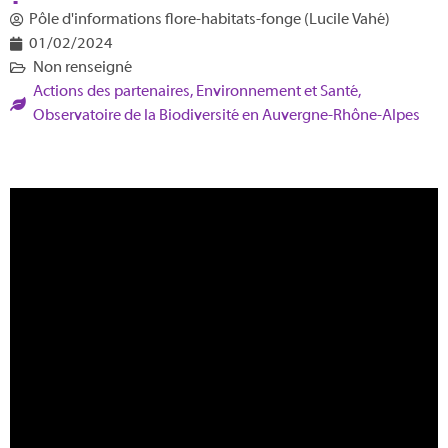
Pôle d'informations flore-habitats-fonge (Lucile Vahé)
01/02/2024
Non renseigné
Actions des partenaires
,
Environnement et Santé
,
Observatoire de la Biodiversité en Auvergne-Rhône-Alpes