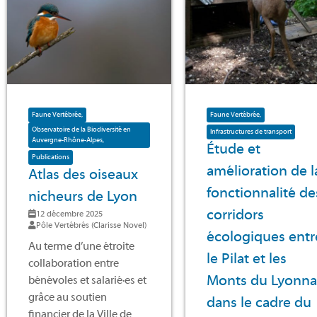
Faune Vertébrée
Faune Vertébrée
Observatoire de la Biodiversité en
Infrastructures de transport
Auvergne-Rhône-Alpes
Étude et
Publications
amélioration de l
Atlas des oiseaux
fonctionnalité de
nicheurs de Lyon
corridors
12 décembre 2025
Pôle Vertébrés (Clarisse Novel)
écologiques entr
Au terme d’une étroite
le Pilat et les
collaboration entre
Monts du Lyonna
bénévoles et salarié·es et
grâce au soutien
dans le cadre du
financier de la Ville de