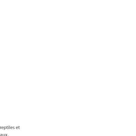
eptiles et
naux.