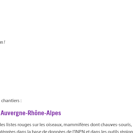
es !
chantiers :
on Auvergne-Rhône-Alpes
les listes rouges sur les oiseaux, mammifères dont chauves-souris, r
ntégrées dans la base de données de l’INPN et dans les outils régio