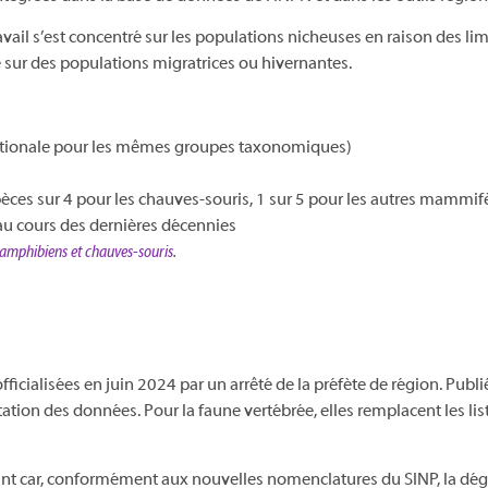
avail s’est concentré sur les populations nicheuses en raison des lim
 sur des populations migratrices ou hivernantes.
nationale pour les mêmes groupes taxonomiques)
ces sur 4 pour les chauves-souris, 1 sur 5 pour les autres mammif
au cours des dernières décennies
, amphibiens et chauves-souris
.
fficialisées en juin 2024 par un arrêté de la préfète de région. Publ
tation des données. Pour la faune vertébrée, elles remplacent les lis
tant car, conformément aux nouvelles nomenclatures du SINP, la dé