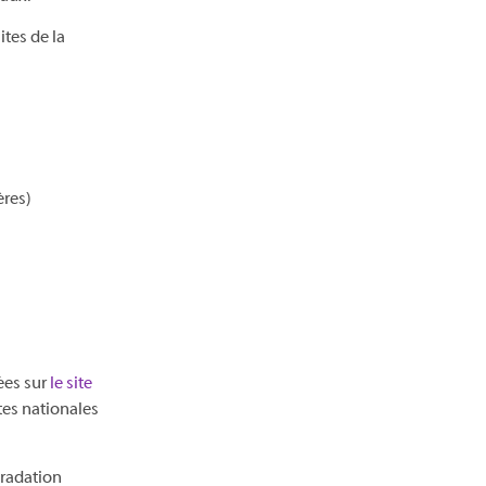
ites de la
ères)
iées sur
le site
tes nationales
gradation