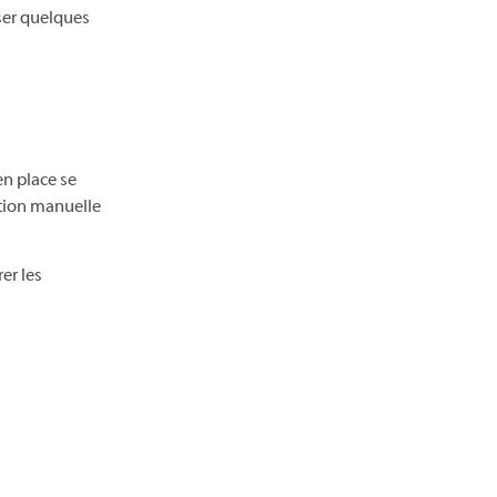
iser quelques
en place se
ation manuelle
er les