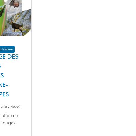
blications
GE DES
S
ES
NE-
PES
larisse Novel)
ication en
s rouges