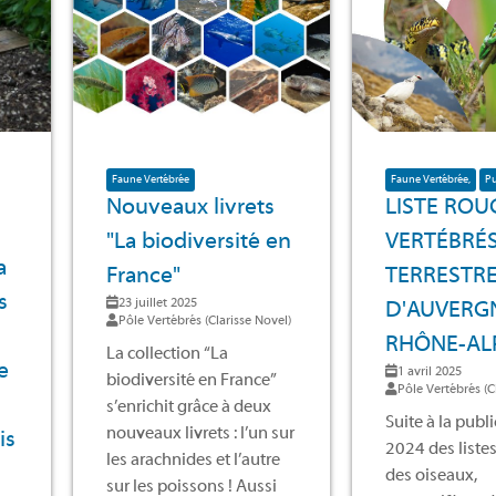
Faune Vertébrée
Faune Vertébrée
Pu
Nouveaux livrets
LISTE ROU
"La biodiversité en
VERTÉBRÉ
a
France"
TERRESTR
s
23 juillet 2025
D'AUVERG
Pôle Vertébrés (Clarisse Novel)
RHÔNE-AL
La collection “La
e
1 avril 2025
biodiversité en France”
Pôle Vertébrés (C
s’enrichit grâce à deux
Suite à la publ
nouveaux livrets : l’un sur
is
2024 des liste
les arachnides et l’autre
des oiseaux,
sur les poissons ! Aussi