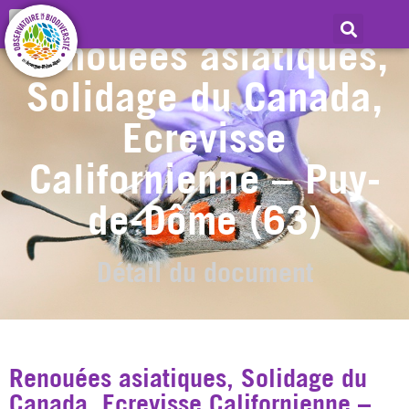
Renouées asiatiques,
Solidage du Canada,
Ecrevisse
Californienne – Puy-
de-Dôme (63)
Détail du document
Renouées asiatiques, Solidage du
Canada, Ecrevisse Californienne –