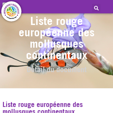
Liste rouge
européenne des
mollusques
continentaux
Détail du document
Liste rouge européenne des
mollusques continentaux