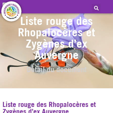
Liste rouge des
Rhopalocères et
Zygènes d’ex
Auvergne
Détail du document
Liste rouge des Rhopalocères et
Zygènes d’ex Auvergne