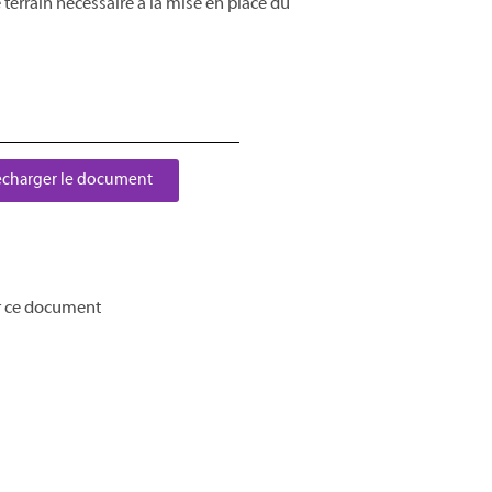
 terrain nécessaire à la mise en place du
écharger le document
r ce document