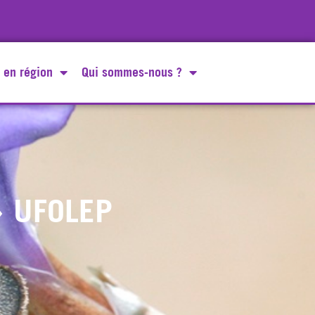
 en région
Qui sommes-nous ?
 » UFOLEP