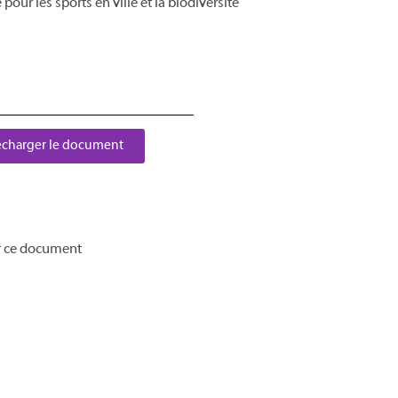
pour les sports en ville et la biodiversité
écharger le document
r ce document