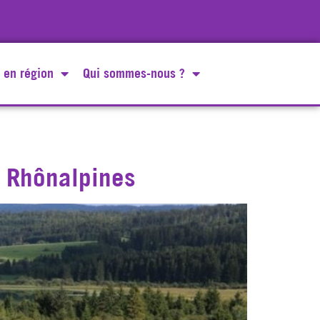
 en région
Qui sommes-nous ?
s Rhônalpines