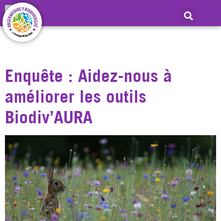
Jour :
5 décembre
2022
Enquête : Aidez-nous à
améliorer les outils
Biodiv’AURA