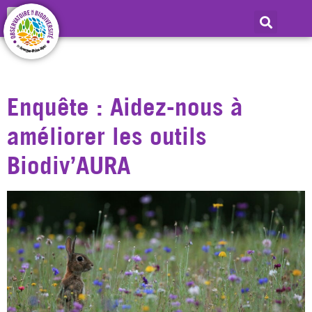
Mois :
décembre
2022
Enquête : Aidez-nous à
améliorer les outils
Biodiv’AURA